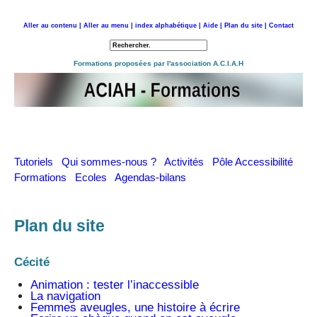
Aller au contenu |
Aller au menu |
index alphabétique |
Aide |
Plan du site |
Contact
Retour à l'accueil
Formations proposées par l'association A.C.I.A.H
Tutoriels
Qui sommes-nous ?
Activités
Pôle Accessibilité
Formations
Ecoles
Agendas-bilans
Plan du site
Cécité
Animation : tester l’inaccessible
La navigation
Femmes aveugles, une histoire à écrire