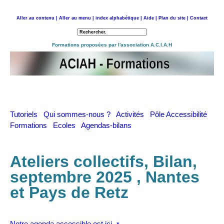
Aller au contenu |
Aller au menu |
index alphabétique |
Aide |
Plan du site |
Contact
Retour à l'accueil
Formations proposées par l'association A.C.I.A.H
Tutoriels
Qui sommes-nous ?
Activités
Pôle Accessibilité
Formations
Ecoles
Agendas-bilans
Ateliers collectifs, Bilan,
septembre 2025 , Nantes
et Pays de Retz
Notre agenda accessible est ici