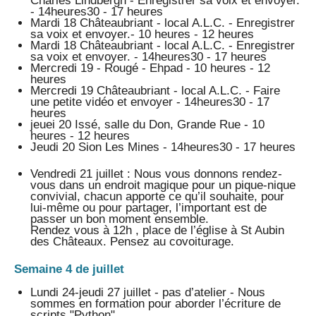
Charles Lindbergh - Enregistrer sa voix et envoyer.
- 14heures30 - 17 heures
Mardi 18 Châteaubriant - local A.L.C. - Enregistrer
sa voix et envoyer.- 10 heures - 12 heures
Mardi 18 Châteaubriant - local A.L.C. - Enregistrer
sa voix et envoyer. - 14heures30 - 17 heures
Mercredi 19 - Rougé - Ehpad - 10 heures - 12
heures
Mercredi 19 Châteaubriant - local A.L.C. - Faire
une petite vidéo et envoyer - 14heures30 - 17
heures
jeuei 20 Issé, salle du Don, Grande Rue - 10
heures - 12 heures
Jeudi 20 Sion Les Mines - 14heures30 - 17 heures
Vendredi 21 juillet : Nous vous donnons rendez-
vous dans un endroit magique pour un pique-nique
convivial, chacun apporte ce qu’il souhaite, pour
lui-même ou pour partager, l’important est de
passer un bon moment ensemble.
Rendez vous à 12h , place de l’église à St Aubin
des Châteaux. Pensez au covoiturage.
Semaine 4 de juillet
Lundi 24-jeudi 27 juillet - pas d’atelier - Nous
sommes en formation pour aborder l’écriture de
scripts "Python"