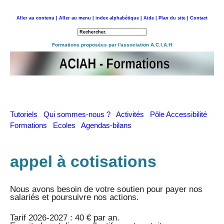
Aller au contenu |
Aller au menu |
index alphabétique |
Aide |
Plan du site |
Contact
Retour à l'accueil
Formations proposées par l'association A.C.I.A.H
Tutoriels
Qui sommes-nous ?
Activités
Pôle Accessibilité
Formations
Ecoles
Agendas-bilans
appel à cotisations
Nous avons besoin de votre soutien pour payer nos
salariés et poursuivre nos actions.
Tarif 2026-2027 : 40 € par an.