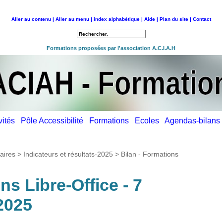
Aller au contenu |
Aller au menu |
index alphabétique |
Aide |
Plan du site |
Contact
Retour à l'accueil
Formations proposées par l'association A.C.I.A.H
ivités
Pôle Accessibilité
Formations
Ecoles
Agendas-bilan
aires
>
Indicateurs et résultats-2025
>
Bilan - Formations
ns Libre-Office - 7
 2025