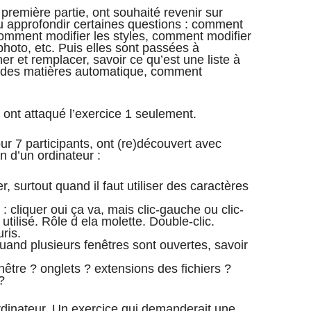
 première partie, ont souhaité revenir sur
ou approfondir certaines questions : comment
comment modifier les styles, comment modifier
photo, etc. Puis elles sont passées à
er et remplacer, savoir ce qu’est une liste à
e des matières automatique, comment
ont attaqué l’exercice 1 seulement.
r 7 participants, ont (re)découvert avec
ion d’un ordinateur :
 surtout quand il faut utiliser des caractères
 : cliquer oui ça va, mais clic-gauche ou clic-
u utilisé. Rôle d ela molette. Double-clic.
ris.
quand plusieurs fenêtres sont ouvertes, savoir
nêtre ? onglets ? extensions des fichiers ?
?
 ordinateur. Un exercice qui demanderait une