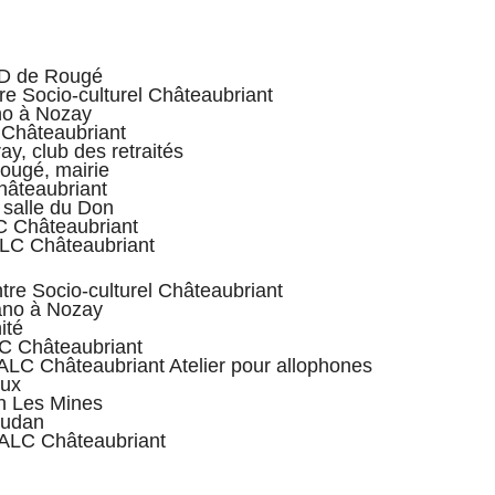
AD de Rougé
tre Socio-culturel Châteaubriant
ano à Nozay
 Châteaubriant
ay, club des retraités
Rougé, mairie
Châteaubriant
, salle du Don
LC Châteaubriant
ALC Châteaubriant
ntre Socio-culturel Châteaubriant
Mano à Nozay
ité
LC Châteaubriant
 ALC Châteaubriant Atelier pour allophones
eux
on Les Mines
oudan
0 ALC Châteaubriant