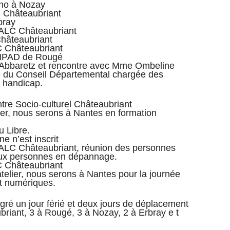
ano à Nozay
C Châteaubriant
bray
0 ALC Châteaubriant
Châteaubriant
C Châteaubriant
 EHPAD de Rougé
0 Abbaretz et rencontre avec Mme Ombeline
e du Conseil Départemental chargée des
e handicap.
ntre Socio-culturel Châteaubriant
lier, nous serons à Nantes en formation
u Libre.
e n’est inscrit
0 ALC Châteaubriant, réunion des personnes
deux personnes en dépannage.
C Châteaubriant
atelier, nous serons à Nantes pour la journée
et numériques.
algré un jour férié et deux jours de déplacement
briant, 3 à Rougé, 3 à Nozay, 2 à Erbray e t