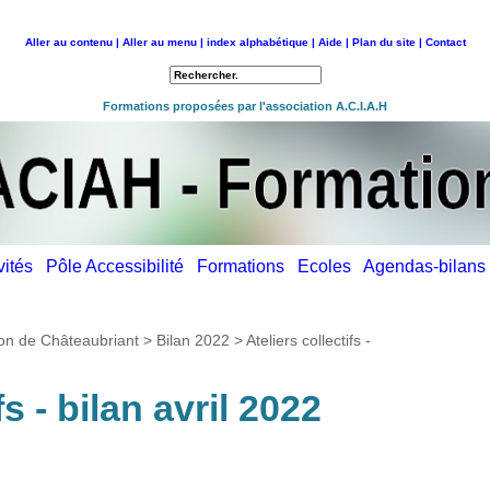
Aller au contenu |
Aller au menu |
index alphabétique |
Aide |
Plan du site |
Contact
Retour à l'accueil
Formations proposées par l'association A.C.I.A.H
ivités
Pôle Accessibilité
Formations
Ecoles
Agendas-bilan
égion de Châteaubriant
>
Bilan 2022
>
Ateliers collectifs -
fs - bilan avril 2022